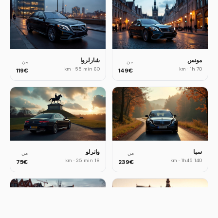
مونس
شارلروا
من
من
·
55 min
60 km
·
1h
70 km
119
€
149
€
سبا
واترلو
من
من
·
25 min
18 km
·
1h45
140 km
75
€
239
€