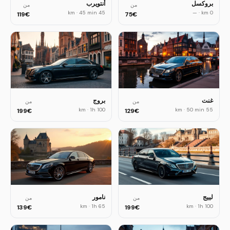
بروكسل
أنتويرب
من
من
·
45 min
45 km
—
·
0 km
119
€
75
€
غنت
بروج
من
من
·
1h
100 km
·
50 min
55 km
199
€
129
€
لييج
نامور
من
من
·
1h
65 km
·
1h
100 km
139
€
199
€