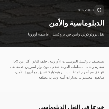
SERVICES
الدبلوماسية والأمن
نقل بروتوكولي وآمن في بروكسل، عاصمة أوروبا
تستضيف بروكسل المؤسسات الأوروبية، حلف الناتو، أكثر من 150
سفارة ومئات المنظمات الدولية. تقدم بابيون نوار ليموزين خدمة نقل
تتوافق مع أصرم المتطلبات البروتوكولية: تنسيق مع أجهزة الأمن،
سائقون معتمدون، مسارات آمنة وسرية مطلقة.
خبرتنا في النقل الدبلوماسي