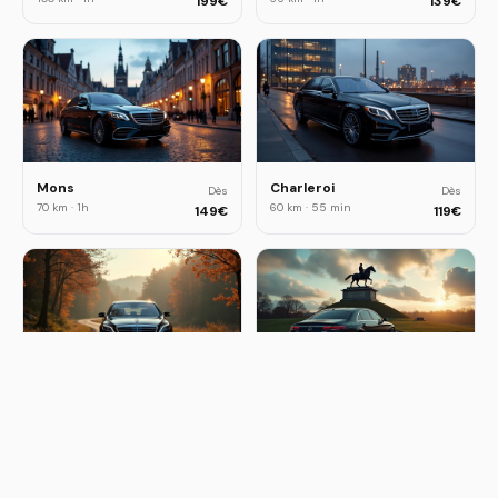
199
€
139
€
Mons
Charleroi
Dès
Dès
70 km
·
1h
60 km
·
55 min
149
€
119
€
Spa
Waterloo
Dès
Dès
140 km
·
1h45
18 km
·
25 min
239
€
75
€