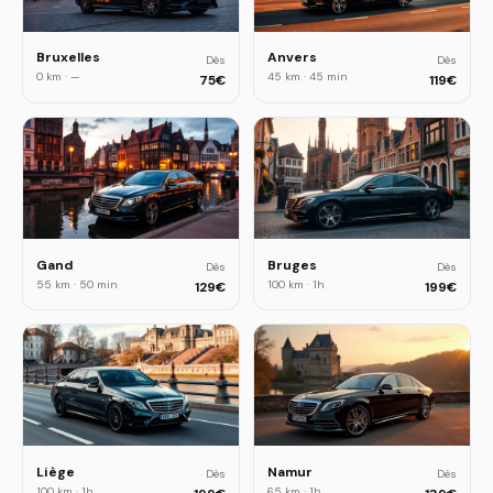
Bruxelles
Anvers
Dès
Dès
0 km
·
—
45 km
·
45 min
75
€
119
€
Gand
Bruges
Dès
Dès
55 km
·
50 min
100 km
·
1h
129
€
199
€
Liège
Namur
Dès
Dès
100 km
·
1h
65 km
·
1h