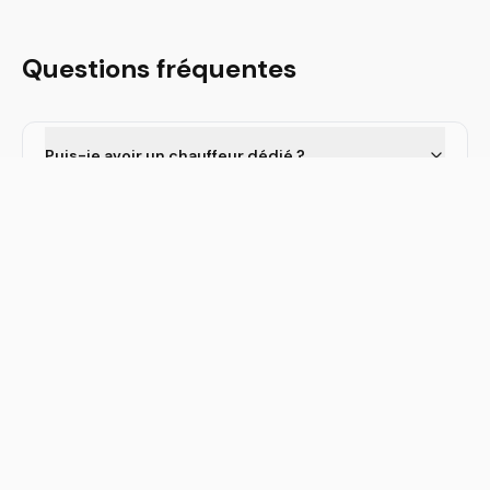
Questions fréquentes
Puis-je avoir un chauffeur dédié ?
Le chauffeur reste-t-il à disposition toute la
journée ?
Quels véhicules pour un CEO ?