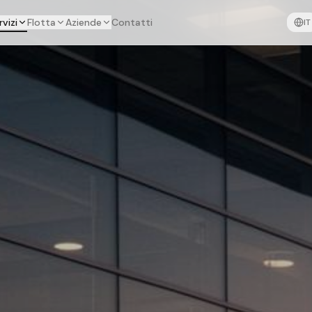
rvizi
Flotta
Aziende
Contatti
IT