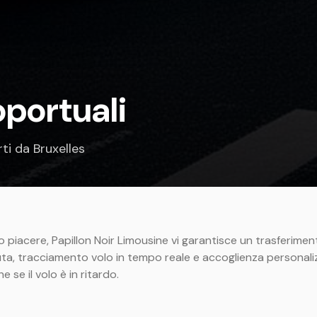
oportuali
rti da Bruxelles
 o piacere, Papillon Noir Limousine vi garantisce un trasferim
uta, tracciamento volo in tempo reale e accoglienza personaliz
se il volo è in ritardo.