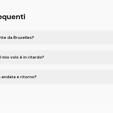
equenti
vite da Bruxelles?
l mio volo è in ritardo?
 andata e ritorno?