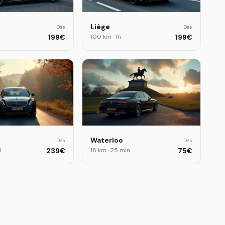
Liège
Dès
Dès
199
€
100 km
·
1h
199
€
Waterloo
Dès
Dès
5
239
€
18 km
·
25 min
75
€