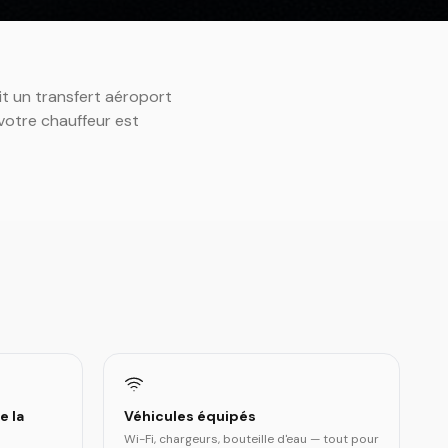
it un transfert aéroport
 votre chauffeur est
e la
Véhicules équipés
Wi-Fi, chargeurs, bouteille d'eau — tout pour