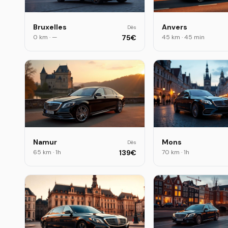
Bruxelles
Anvers
Dès
0 km
·
—
75
€
45 km
·
45 min
Namur
Mons
Dès
65 km
·
1h
139
€
70 km
·
1h