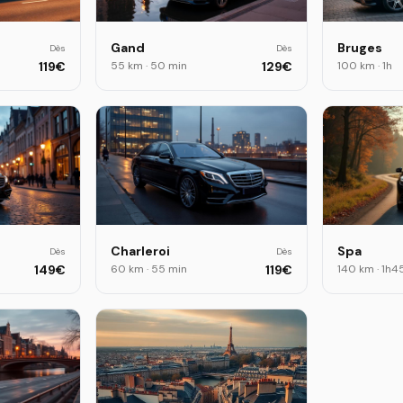
Gand
Bruges
Dès
Dès
119
€
55 km
·
50 min
129
€
100 km
·
1h
Charleroi
Spa
Dès
Dès
149
€
60 km
·
55 min
119
€
140 km
·
1h4