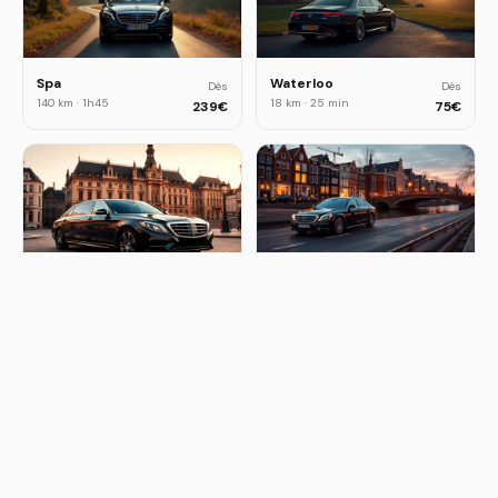
Spa
Waterloo
Dès
Dès
140 km
·
1h45
18 km
·
25 min
239
€
75
€
Luxembourg
Amsterdam
Dès
Dès
220 km
·
2h30
210 km
·
2h15
349
€
340
€