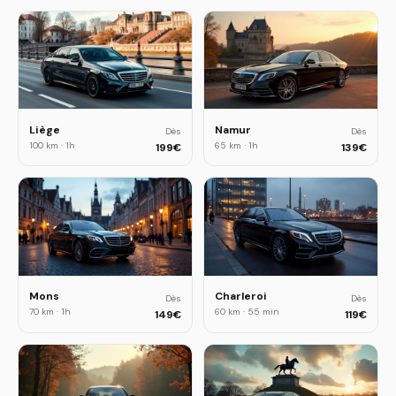
Liège
Namur
Dès
Dès
100 km
·
1h
65 km
·
1h
199
€
139
€
Mons
Charleroi
Dès
Dès
70 km
·
1h
60 km
·
55 min
149
€
119
€