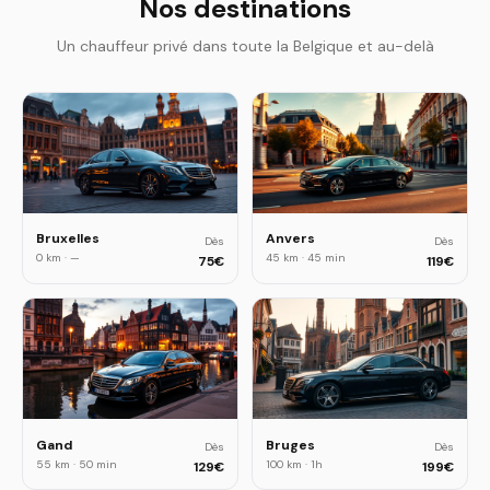
Nos destinations
Un chauffeur privé dans toute la Belgique et au-delà
Bruxelles
Anvers
Dès
Dès
0 km
·
—
45 km
·
45 min
75
€
119
€
Gand
Bruges
Dès
Dès
55 km
·
50 min
100 km
·
1h
129
€
199
€